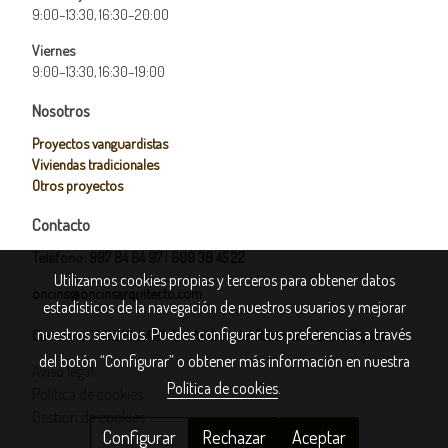
9:00–13:30, 16:30–20:00
Viernes
9:00–13:30, 16:30–19:00
Nosotros
Proyectos vanguardistas
Viviendas tradicionales
Otros proyectos
Contacto
Teléfono:
987 84 64 97
|
609 38 45 22
Utilizamos cookies propias y terceros para obtener datos
oncins@oncinsarquitecto.com
estadísticos de la navegación de nuestros usuarios y mejorar
nuestros servicios. Puedes configurar tus preferencias a través
Camino el Valle, 19, 24191 San Andrés del Rabanedo, León, España
del botón “Configurar” o obtener más información en nuestra
Aviso legal
Política de cookies
.
Política de cookies
Gestión de cookies
Configurar
Rechazar
Aceptar