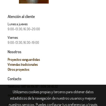
Atención al cliente
Lunes a jueves
9:00–13:30, 16:30–20:00
Viernes
9:00–13:30, 16:30–19:00
Nosotros
Proyectos vanguardistas
Viviendas tradicionales
Otros proyectos
Contacto
Teléfono:
987 84 64 97
|
609 38 45 22
Utilizamos cookies propias y terceros para obtener datos
oncins@oncinsarquitecto.com
estadísticos de la navegación de nuestros usuarios y mejorar
nuestros servicios. Puedes configurar tus preferencias a través
Camino el Valle, 19, 24191 San Andrés del Rabanedo, León, España