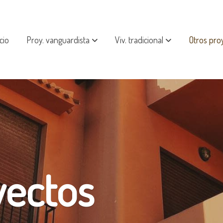
icio
Proy. vanguardista
Viv. tradicional
Otros pro
yectos